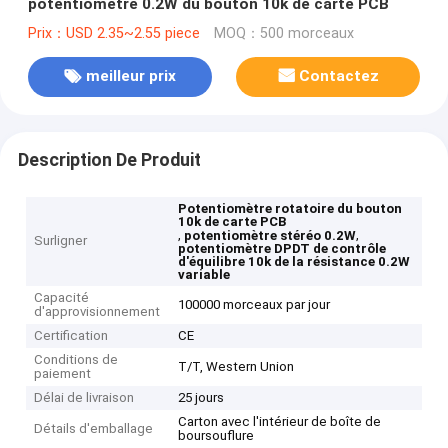
potentiomètre 0.2W du bouton 10k de carte PCB
Prix：USD 2.35~2.55 piece
MOQ：500 morceaux
meilleur prix
Contactez
Description De Produit
Potentiomètre rotatoire du bouton
10k de carte PCB
,
,
potentiomètre stéréo 0.2W
Surligner
potentiomètre DPDT de contrôle
d'équilibre 10k de la résistance 0.2W
variable
Capacité
100000 morceaux par jour
d'approvisionnement
Certification
CE
Conditions de
T/T, Western Union
paiement
Délai de livraison
25 jours
Carton avec l'intérieur de boîte de
Détails d'emballage
boursouflure