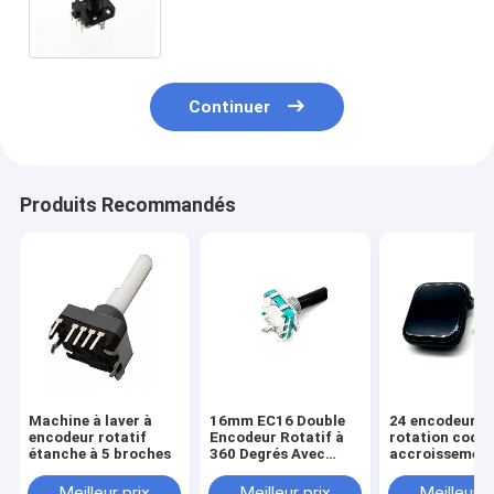
fabricant de Rotary Encoder 5V
10mA d'axe chaud en métal
Continuer
Produits Recommandés
Machine à laver à
16mm EC16 Double
24 encodeurs 
encodeur rotatif
Encodeur Rotatif à
rotation codés
étanche à 5 broches
360 Degrés Avec
accroissemen
Interrupteur LED
E0402 de
commutateur r
Meilleur prix
Meilleur prix
Meilleur p