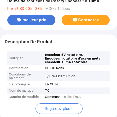
Douze de fabricant de Rotary Encoder 5V 10mA
d'axe chaud en métal
Prix：USD 0.35- 0.85
MOQ：100pcs
meilleur prix
Contactez
Description De Produit
,
encodeur 5V rotatoire
Surligner
,
Encodeur rotatoire d'axe en métal
encodeur 10mA rotatoire
Certification
CE ISO Rohs
Conditions de
T/T, Western Union
paiement
Lieu d'origine
LA CHINE
Nom de marque
TQ
Numéro de modèle
Communauté des Douze
Regardez plus